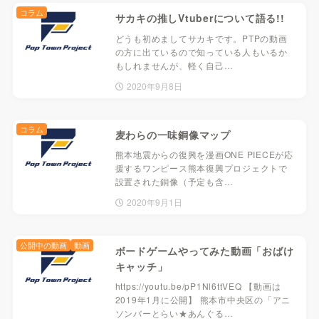
コラム
サカキの推しVtuberについて語る!!
どうも初めましてサカキです。PTPの動画
の方に出ているので知っている人もいるか
もしれませんが、軽く自己…
2020年9月8日
コラム
麦わらの一味銅像マップ
熊本地震からの復興を漫画ONE PIECEが応
援するワンピース熊本復興プロジェクトで
設置された銅像（予定も含…
2020年9月1日
公開中の動画
動画
ボードゲームやってみた動画「おばけ
キャッチ」
https://youtu.be/pP1Nl6ttVEQ 【動画は
2019年1月に公開】 熊本市中央区の「アニ
ソンバーとらい★あんぐる…