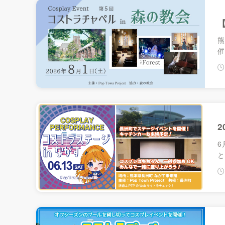
2026.10.17 Sat.
【
第14回 コストラクションin熊本城
熊
熊本県熊本市 城彩苑ほか
催
詳細
2026.10.17 第
熊本城の復興を目的として、
2
6
と