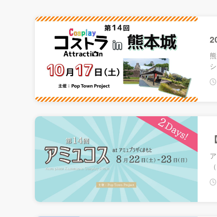
2026.09.26 Sat.
同人誌即売会 熊本クリエイティブプラザ v
熊本県熊本市 くまもと森都心プラザホール
2
熊
シ
【
ア
（
熊本くりぷら公式サイトをチェック