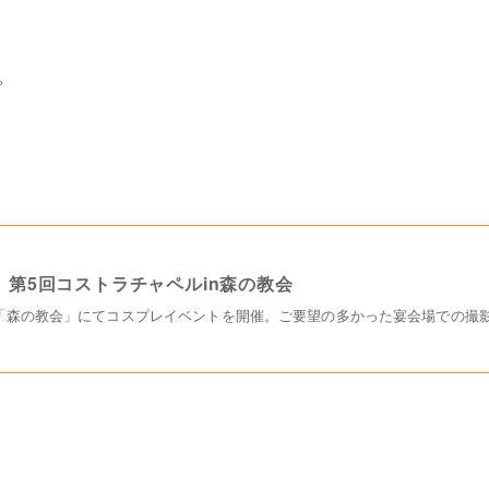
。
.01 第5回コストラチャペルin森の教会
「森の教会」にてコスプレイベントを開催。ご要望の多かった宴会場での撮