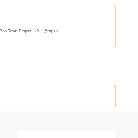
n Project （X：@ptp16…
ォータースライダーの建物に登…