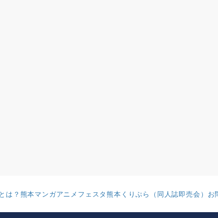
ctとは？
熊本マンガアニメフェスタ
熊本くりぷら（同人誌即売会）
お