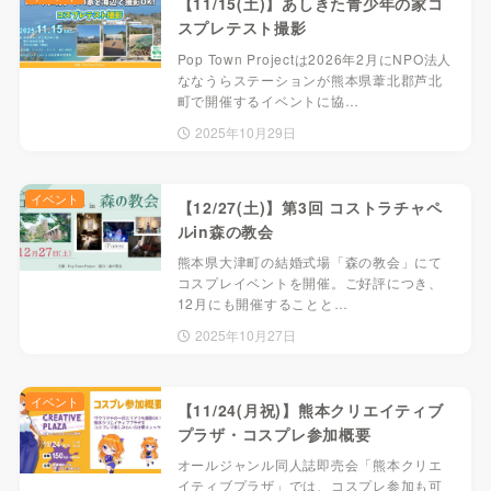
【11/15(土)】あしきた青少年の家コ
スプレテスト撮影
Pop Town Projectは2026年2月にNPO法人
ななうらステーションが熊本県葦北郡芦北
町で開催するイベントに協…
2025年10月29日
イベント
【12/27(土)】第3回 コストラチャペ
ルin森の教会
熊本県大津町の結婚式場「森の教会」にて
コスプレイベントを開催。ご好評につき、
12月にも開催することと…
2025年10月27日
イベント
【11/24(月祝)】熊本クリエイティブ
プラザ・コスプレ参加概要
オールジャンル同人誌即売会「熊本クリエ
イティブプラザ」では、コスプレ参加も可